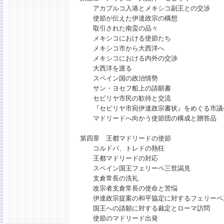
アカプルコ入港とメキシコ副王との交渉
使節が伝えた伊達政宗の構想
取引された南蛮の品々
メキシコにおける使節たち
メキシコ市から大西洋へ
メキシコにおける内外の交渉
大西洋を渡る
スペイン国の政治情勢
サン・ヨセフ船上の請願書
セビリヤ市民の歓待と交流
『セビリヤ市宛伊達政宗書状』をめぐる市議
マドリードへ向かう使節団の構成と贈答品
第四章 王都マドリードの使節
コルドバ、トレドの熱狂
王都マドリードの対応
スペイン国王フェリーペ三世謁見
支倉常長の洗礼
改宗者支倉常長の使命と苦悩
伊達政宗提案の和平協定に対するフェリーペ
国王への請願に対する裁定とローマ訪問
使節のマドリード出発