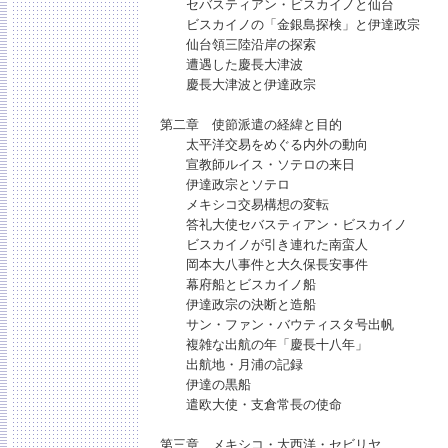
セバスティアン・ビスカイノと仙台
ビスカイノの「金銀島探検」と伊達政宗
仙台領三陸沿岸の探索
遭遇した慶長大津波
慶長大津波と伊達政宗
第二章 使節派遣の経緯と目的
太平洋交易をめぐる内外の動向
宣教師ルイス・ソテロの来日
伊達政宗とソテロ
メキシコ交易構想の変転
答礼大使セバスティアン・ビスカイノ
ビスカイノが引き連れた南蛮人
岡本大八事件と大久保長安事件
幕府船とビスカイノ船
伊達政宗の決断と造船
サン・ファン・バウティスタ号出帆
複雑な出航の年「慶長十八年」
出航地・月浦の記録
伊達の黒船
遣欧大使・支倉常長の使命
第三章 メキシコ・大西洋・セビリヤ