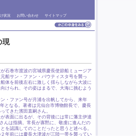
け状況
お問い合わせ
サイトマップ
の現
波が石巻市渡波の宮城県慶長使節船ミュージア
復元船サン・ファン・バウティスタ号を襲っ
は船体を前後左右に激しく揺らしながら大波に
に向けられ、その姿はまるで、大海に挑むよう
サン・ファン号が月浦を出帆してから、来年
で400年となる。著者は元仙台市博物館長で、慶長
わってきた濱田直嗣さん。
長が表面に出るが、その背後には常に藩主伊達
田さんは指摘。常長が寡黙に、敬虔に進んだの
ことを認識してのことだったと思うと述べる。
の２年前には慶長大津波が三陸一帯を襲ってい