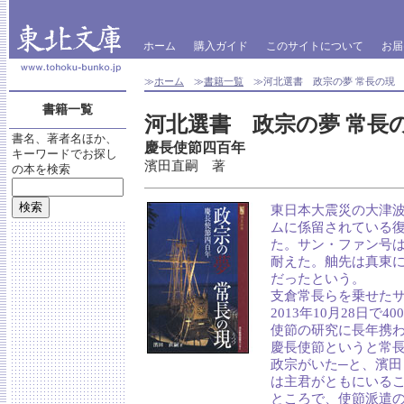
ホーム
購入ガイド
このサイトについて
お届
≫
ホーム
≫
書籍一覧
≫河北選書 政宗の夢 常長の現
書籍一覧
河北選書 政宗の夢 常長
書名、著者名ほか、
慶長使節四百年
キーワードでお探し
濱田直嗣 著
の本を検索
東日本大震災の大津
ムに係留されている
た。サン・ファン号
耐えた。舳先は真東
だったという。
支倉常長らを乗せた
2013年10月28日
使節の研究に長年携
慶長使節というと常
政宗がいた─と、濱
は主君がともにいる
ところで、使節派遣