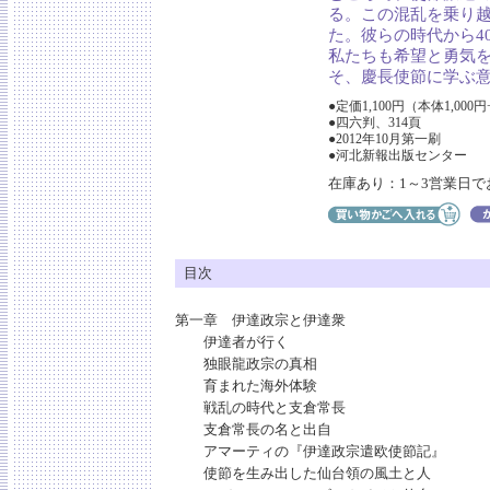
る。この混乱を乗り
た。彼らの時代から4
私たちも希望と勇気
そ、慶長使節に学ぶ
●定価1,100円（本体1,000
●四六判、314頁
●2012年10月第一刷
●河北新報出版センター
在庫あり：1～3営業日で
目次
第一章 伊達政宗と伊達衆
伊達者が行く
独眼龍政宗の真相
育まれた海外体験
戦乱の時代と支倉常長
支倉常長の名と出自
アマーティの『伊達政宗遣欧使節記』
使節を生み出した仙台領の風土と人