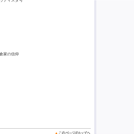
ウティスタ号
倉家の信仰