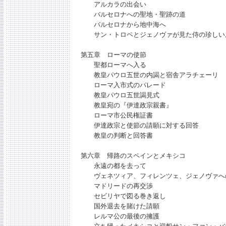
アルカラの出会い
バルセロナへの聖地・聖跡の道
バルセロナから地中海へ
サン・トロペとジェノヴァが見た侍の珍しい
第五章 ローマの使節
聖都ローマへ入る
教皇パウロ五世の内謁と宿舎アラチェーリ
ローマ入市式のパレード
教皇パウロ五世謁見式
教皇宛の『伊達政宗親書』
ローマ市公民権証書
伊達政宗と使節の請願に対する回答
教皇の判断と回答書
第六章 帰路のスペインとメキシコ
永遠の都を去って
ヴェネツィア、フィレンツェ、ジェノヴァへ
マドリードの再交渉
セビリヤで図る巻き返し
国外退去を賭けた請願
レルマ公の最後の擁護