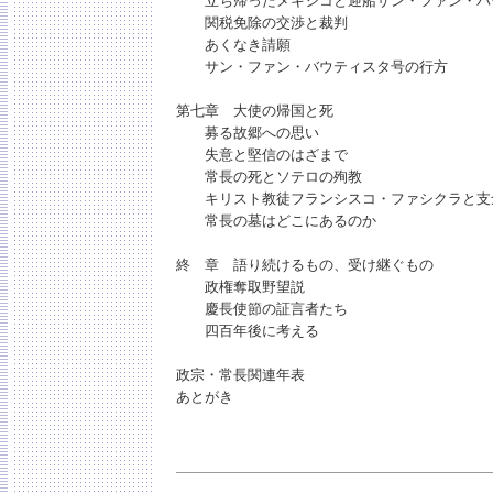
立ち帰ったメキシコと迎船サン・ファン・バ
関税免除の交渉と裁判
あくなき請願
サン・ファン・バウティスタ号の行方
第七章 大使の帰国と死
募る故郷への思い
失意と堅信のはざまで
常長の死とソテロの殉教
キリスト教徒フランシスコ・ファシクラと支
常長の墓はどこにあるのか
終 章 語り続けるもの、受け継ぐもの
政権奪取野望説
慶長使節の証言者たち
四百年後に考える
政宗・常長関連年表
あとがき