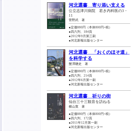
河北選書 寄り添い支える
公立志津川病院 若き内科医の3・
11
菅野武 著
●定価880円（本体800円+税）
●四六判、184頁
●2012年9月第三刷
●河北新報出版センター
河北選書 「おくのほそ道」
を科学する
蟹澤聰史 著
●定価880円（本体800円+税）
●四六判、214頁
●2012年6月第一刷
●河北新報出版センター
河北選書 祈りの街
仙台三十三観音を訪ねる
横山寛 著
●定価880円（本体800円+税）
●四六判、172頁
●2011年12月第一刷
●河北新報出版センター