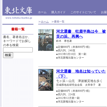
ホーム
購入ガイド
このサイトについて
お届
≫
ホーム
≫書籍一覧
書籍一覧
河北選書 牡鹿半島は今 被
災の浜、再興へ
書名、著者名ほか、
キーワードでお探し
鈴木 孝也著
の本を検索
●定価880円（本体800円+税）
●四六判、240頁
●2013年3月10日 第一刷
●河北新報出版センター
河北選書 地名は知っていた
〈下〉
七ヶ浜～山元 津波被災地を歩く
宮城県地名研究会会長 太宰幸子 著
●定価880円（本体800円+税）
●四六判、224頁
●2012年12月第一刷
●河北新報出版センター