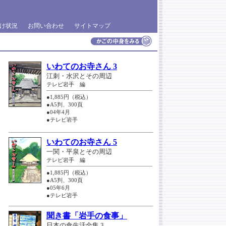
け状況
お問い合わせ
サイトマップ
いわてのお寺さん 3
江刺・水沢とその周辺
テレビ岩手 編
●1,885円（税込）
●A5判、300頁
●04年4月
●テレビ岩手
いわてのお寺さん 5
一関・平泉とその周辺
テレビ岩手 編
●1,885円（税込）
●A5判、300頁
●05年6月
●テレビ岩手
聞き書「岩手の食事」
日本の食生活全集 3