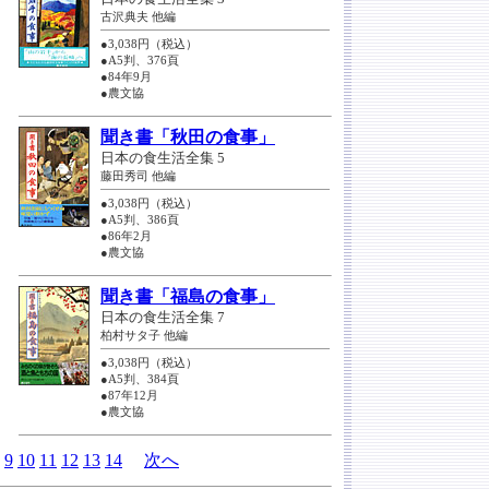
古沢典夫 他編
●3,038円（税込）
●A5判、376頁
●84年9月
●農文協
聞き書「秋田の食事」
日本の食生活全集 5
藤田秀司 他編
●3,038円（税込）
●A5判、386頁
●86年2月
●農文協
聞き書「福島の食事」
日本の食生活全集 7
柏村サタ子 他編
●3,038円（税込）
●A5判、384頁
●87年12月
●農文協
8
9
10
11
12
13
14
次へ