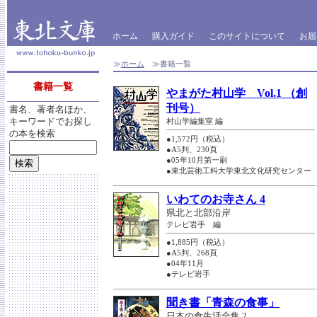
ホーム
購入ガイド
このサイトについて
お届
≫
ホーム
≫書籍一覧
書籍一覧
やまがた村山学 Vol.1 （創
刊号）
書名、著者名ほか、
キーワードでお探し
村山学編集室 編
の本を検索
●1,572円（税込）
●A5判、230頁
●05年10月第一刷
●東北芸術工科大学東北文化研究センター
いわてのお寺さん 4
県北と北部沿岸
テレビ岩手 編
●1,885円（税込）
●A5判、268頁
●04年11月
●テレビ岩手
聞き書「青森の食事」
日本の食生活全集 2