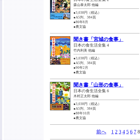
森山泰太郎 他編
●3,038円（税込）
●A5判、384頁
●86年8月
●農文協
聞き書「宮城の食事」
日本の食生活全集 4
竹内利美 他編
●3,038円（税込）
●A5判、384頁
●90年2月
●農文協
聞き書「山形の食事」
日本の食生活全集 6
木村正太郎 他編
●3,038円（税込）
●A5判、384頁
●88年10月
●農文協
前へ
1
2
3
4
5
6
7