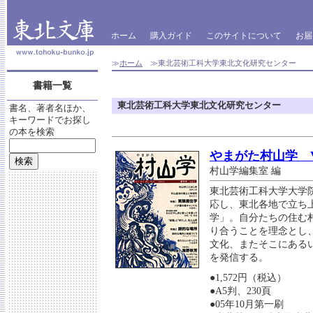
ホーム
購入ガイド
このサイトについて
お届
≫
ホーム
≫東北芸術工科大学東北文化研究センター
書籍一覧
東北芸術工科大学東北文化研究センター
書名、著者名ほか、
キーワードでお探し
の本を検索
やまがた村山学 Vo
村山学編集室 編
東北芸術工科大学大学
応し、東北各地で立ち
学」。自分たちの住む
り合うことを理念とし
文化、またそこにある
を発信する。
●1,572円（税込）
●A5判、230頁
●05年10月第一刷