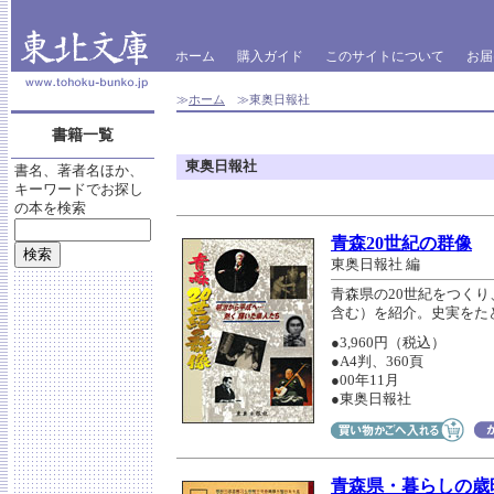
ホーム
購入ガイド
このサイトについて
お届
≫
ホーム
≫東奥日報社
書籍一覧
東奥日報社
書名、著者名ほか、
キーワードでお探し
の本を検索
青森20世紀の群像
東奥日報社 編
青森県の20世紀をつくり
含む）を紹介。史実をた
●3,960円（税込）
●A4判、360頁
●00年11月
●東奥日報社
青森県・暮らしの歳