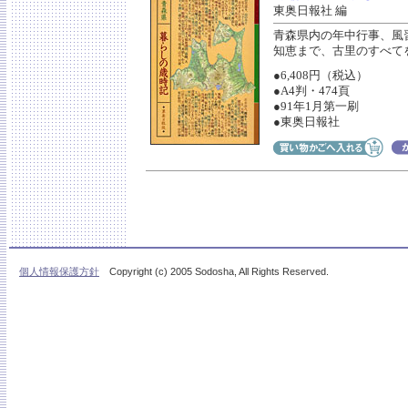
東奥日報社 編
青森県内の年中行事、風
知恵まで、古里のすべて
●6,408円（税込）
●A4判・474頁
●91年1月第一刷
●東奥日報社
個人情報保護方針
Copyright (c) 2005 Sodosha, All Rights Reserved.