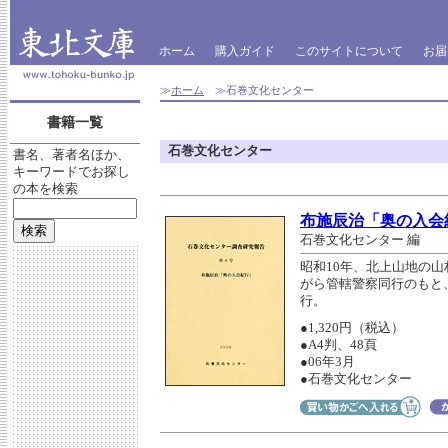
ホーム
購入ガイド
このサイトについて
お届
≫
ホーム
≫石巻文化センター
書籍一覧
石巻文化センター
書名、著者名ほか、
キーワードでお探し
の本を検索
布施辰治「奥の入会
石巻文化センター 編
昭和10年、北上山地の
がら管轄警察同行のもと
行。
●1,320円（税込）
●A4判、48頁
●06年3月
●石巻文化センター