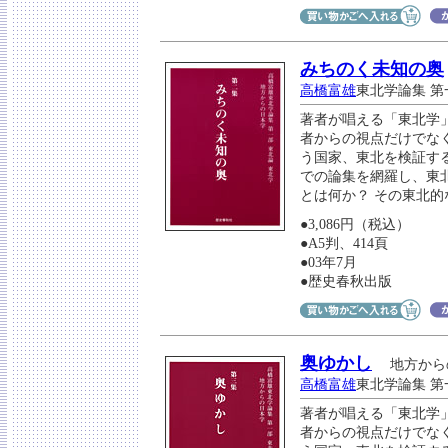
みちのく未知の奥
高橋富雄
東北学論集 第
著者が唱える「東北学
者からの視点だけでな
う国家、東北を検証す
での論集を網羅し、東
とは何か？ その東北
●3,086円（税込）
●A5判、414頁
●03年7月
●歴史春秋出版
奥ゆかし
地方から
高橋富雄
東北学論集 第
著者が唱える「東北学
者からの視点だけでな