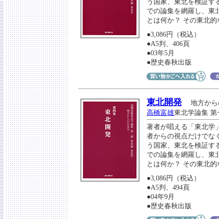
う国家、東北を検証す
での論集を網羅し、東
とは何か？ その東北
●3,086円（税込）
●A5判、406頁
●03年5月
●歴史春秋出版
東北開発
地方から
高橋富雄
東北学論集 第
著者が唱える「東北学
者からの視点だけでな
う国家、東北を検証す
での論集を網羅し、東
とは何か？ その東北
●3,086円（税込）
●A5判、494頁
●04年9月
●歴史春秋出版