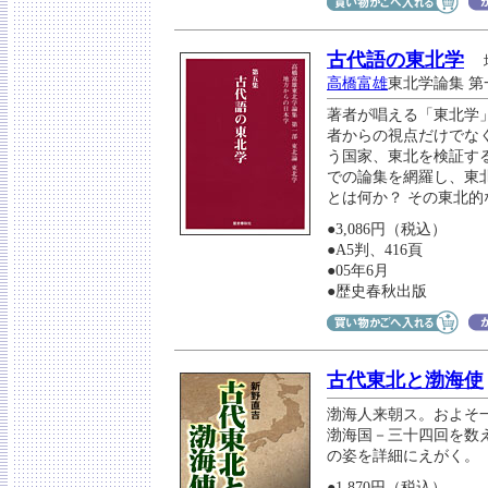
古代語の東北学
高橋富雄
東北学論集 第
著者が唱える「東北学
者からの視点だけでな
う国家、東北を検証す
での論集を網羅し、東
とは何か？ その東北
●3,086円（税込）
●A5判、416頁
●05年6月
●歴史春秋出版
古代東北と渤海使
渤海人来朝ス。およそ
渤海国－三十四回を数
の姿を詳細にえがく。
●1,870円（税込）