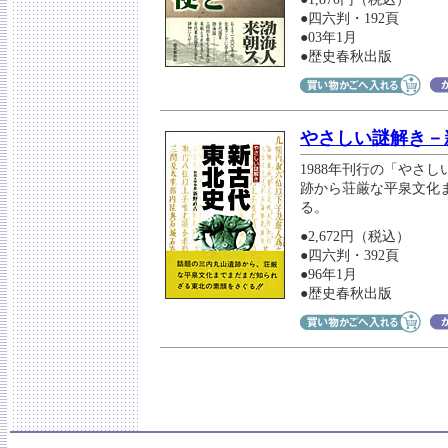
●四六判・192頁
●03年1月
●歴史春秋出版
やさしい謎解き－
1988年刊行の「やさ
跡から荘厳な平泉文化
る。
●2,672円（税込）
●四六判・392頁
●96年1月
●歴史春秋出版