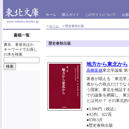
ホーム
購入ガイド
このサイトについて
お届
≫
ホーム
≫歴史春秋出版
書籍一覧
歴史春秋出版
書名、著者名ほか、
キーワードでお探し
の本を検索
地方から東北から
高橋富雄
東北学論集 第
著者が唱える「東北学
者からの視点だけでな
う国家、東北を検証す
での論集を網羅し、東
とは何か？ その東北
●3,086円（税込）
●A5判、422頁
●03年3月
●歴史春秋出版